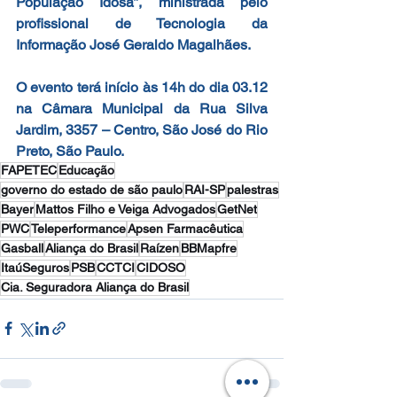
População Idosa”, ministrada pelo 
profissional de Tecnologia da 
Informação José Geraldo Magalhães.
O evento terá início às 14h do dia 03.12 
na Câmara Municipal da Rua Silva 
Jardim, 3357 – Centro, São José do Rio 
Preto, São Paulo.
FAPETEC
Educação
governo do estado de são paulo
RAI-SP
palestras
Bayer
Mattos Filho e Veiga Advogados
GetNet
PWC
Teleperformance
Apsen Farmacêutica
Gasball
Aliança do Brasil
Raízen
BBMapfre
ItaúSeguros
PSB
CCTCI
CIDOSO
Cia. Seguradora Aliança do Brasil