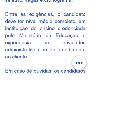
Entre as exigências, o candidato 
deve ter nível médio completo, em 
instituição de ensino credenciada 
pelo Ministério da Educação e 
experiência em atividades 
administrativas ou de atendimento 
ao cliente.
Em caso de dúvidas, os candidatos 
podem entrar em contato pelo 
Fale 
Conosco
, no site da FAPETEC - 
www.fapetec.org
FAPETEC
CLT
SEBRAE/MS
Pessoas com Deficiência
Assistente nível II
Presencial