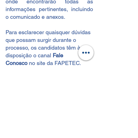
onde encontrarão todas as 
informações pertinentes, incluindo 
o comunicado e anexos.
Para esclarecer quaisquer dúvidas 
que possam surgir durante o 
processo, os candidatos têm à 
disposição o canal 
Fale 
Conosco
 no site da FAPETEC.
FAPETEC
CLT
Inscrições abertas
Analista Técnico I
SEBRAE TO
graduação completa
CNH categoria B
Benefíios