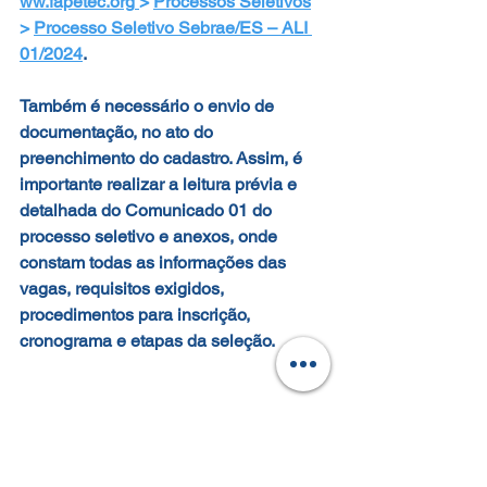
ww.fapetec.org
> 
Processos Seletivos
> 
Processo Seletivo Sebrae/ES – ALI 
01/2024
. 
Também é necessário o envio de 
documentação, no ato do 
preenchimento do cadastro.
 Assim, é 
importante realizar a leitura prévia e 
detalhada do Comunicado 01 do 
processo seletivo e anexos, onde 
constam todas as informações das 
vagas, requisitos exigidos, 
procedimentos para inscrição, 
cronograma e etapas da seleção.
Em caso de dúvida, peça 
esclarecimento enviando mensagem 
para o Fale Conosco no site da