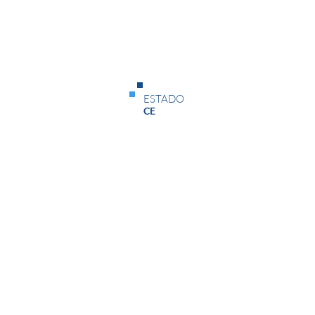
Status
ESTADO
Inscrições Abertas
CE
Data de Início
Data de Término
04/07/26
14/08/26