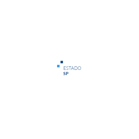
Status
ESTADO
Em Andamento
SP
Data de Início
Data de Término
08/07/26
16/07/26