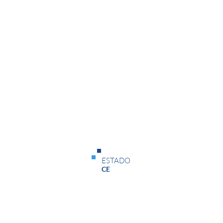
Data de Início
Data de Término
29/07/26
04/08/26
Status
ESTADO
Em Andamento
CE
Data de Início
Data de Término
20/07/26
29/07/26