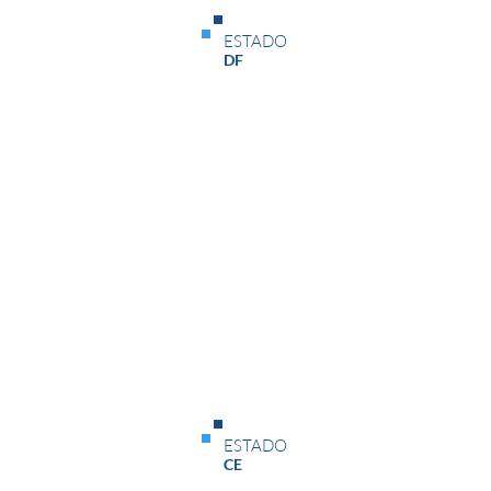
Status
ESTADO
Em Andamento
DF
Data de Início
Data de Término
03/07/26
22/07/26
Status
ESTADO
Em Andamento
CE