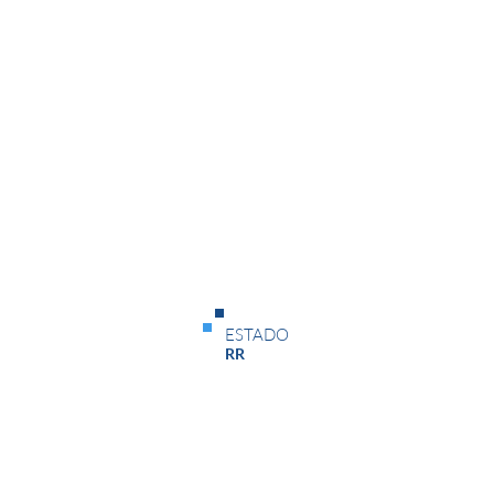
Data de Início
Data de Término
01/07/26
30/07/26
Status
ESTADO
Em Andamento
RR
Data de Início
Data de Término
01/07/26
23/07/26