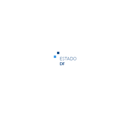
Status
ESTADO
Em Andamento
DF
Data de Início
Data de Término
26/06/26
31/07/26