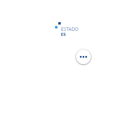
Status
ESTADO
Em Andamento
ES
Data de Início
Data de Término
24/06/26
13/07/26
Status
ESTADO