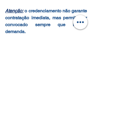
Atenção:
 o credenciamento não garante 
contratação imediata, mas permite ser 
convocado sempre que houver 
demanda.
Não deixe de ler atentamente o Edital 
02/2020 – Versão 12 e anexos e, em 
caso de dúvidas, o interessado deverá 
entrar em contato com a FAPETEC por 
meio do endereço eletrônico 
sebraems@fapetec.org
 com cópia para 
credenciamento@ms.sebrae.com.br
.
INSCRIÇÕES ABERTAS
OPORTUNIDADE
SGF
SEBRAE/MS
CREDENCIAMENTO
CONSULTORIA
INSTRUTORIA
PERMANENTEMENTE ABERTO