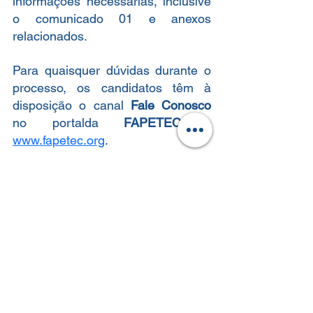
informações necessárias, inclusive 
o comunicado 01 e anexos 
relacionados.
Para quaisquer dúvidas durante o 
processo, os candidatos têm à 
disposição o canal 
Fale Conosco
no portalda 
FAPETEC - 
www.fapetec.org
.
FAPETEC
CLT
Inscrições abertas
Analista Técnico I
SEBRAE TO
Graduação completa
CNH categoria B