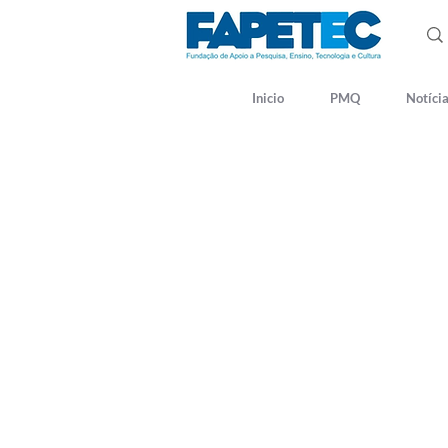
Inicio
PMQ
Notíci