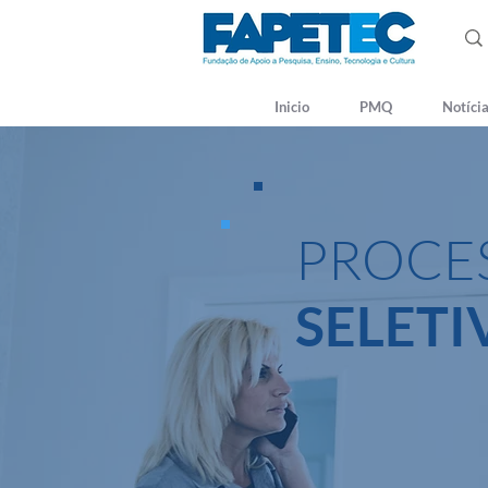
Inicio
PMQ
Notíci
PROCE
SELETI