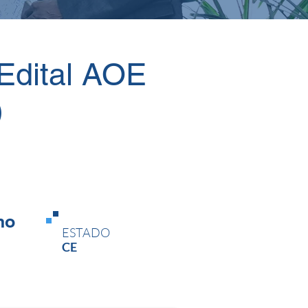
Edital AOE
)
no
ESTADO
CE