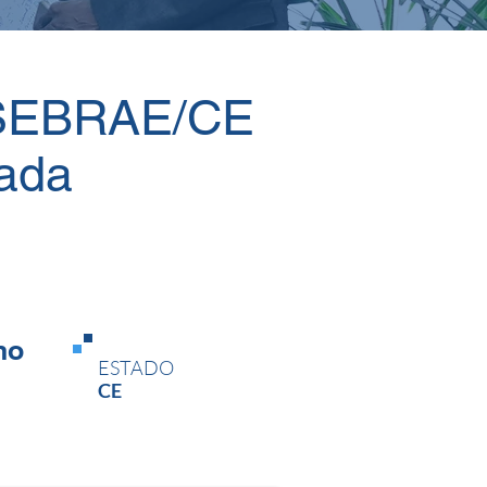
 SEBRAE/CE
mada
no
ESTADO
CE