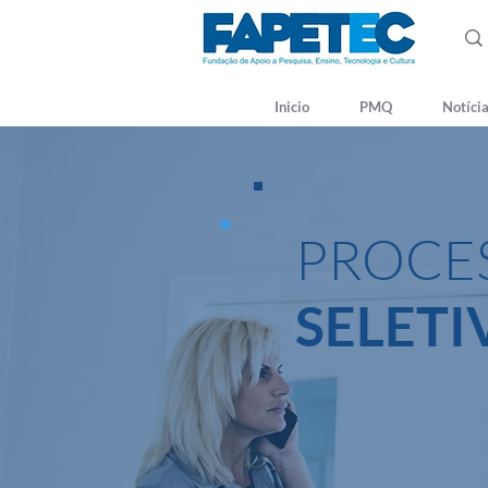
Inicio
PMQ
Notíci
PROCE
SELETI