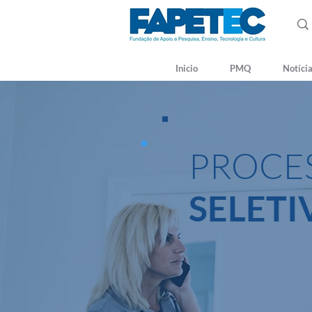
Inicio
PMQ
Notíci
PROCE
SELETI