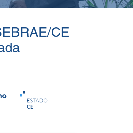
 SEBRAE/CE
mada
no
ESTADO
CE