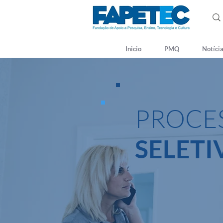
Inicio
PMQ
Notíci
PROCE
SELETI