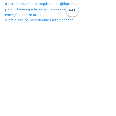
do credenciamento, requisitos exigidos 
para PJ e equipe técnica, como realizar 
inscrição, dentre outros.
Além disso, os participantes terão chance 
de realizar perguntas que poderão ser 
esclarecidas na ocasião.
Compartilhe esse
evento
© FAPETEC
2005-2026
– Fundação de Apoio a Pesquisa,
Ensino, Tecnologia e Cultura | Todos os direitos reservados.
Feito com
❤️ e ☕
por
M
i
n
d
7