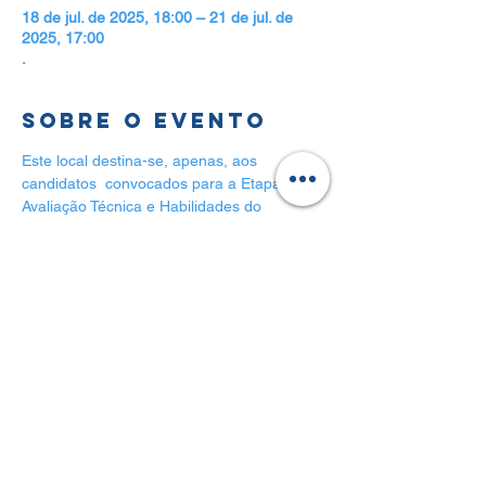
18 de jul. de 2025, 18:00 – 21 de jul. de
2025, 17:00
.
Sobre o evento
Este local destina-se, apenas, aos 
candidatos  convocados para a Etapa de 
Avaliação Técnica e Habilidades do 
Programa Cidade Empreededora, para 
envio do link do Pitch (vídeo), que deverá 
ser elaborado conforme orientações 
constantes na convocação específica desta 
etapa.
Compartilhe esse
evento