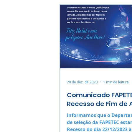
20 de dez. de 2023
1 min de leitura
Comunicado FAPET
Recesso de Fim de 
Informamos que o Depart
de seleção da FAPETEC estará de
Recesso do dia 22/12/2023 à