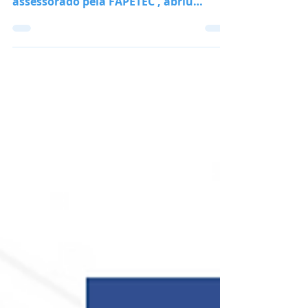
setembro de 2024 A INVESTSP ,
assessorado pela FAPETEC , abriu
inscrições para vaga de Consultor
IV.B,...