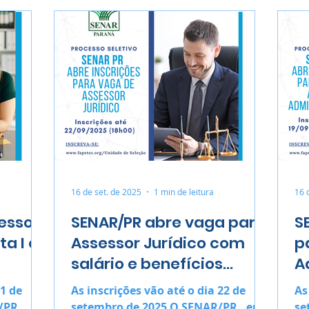
16 de set. de 2025
1 min de leitura
16 
esso
SENAR/PR abre vaga para
S
ta I e
Assessor Jurídico com
p
salário e benefícios
A
atrativos
11 de
As inscrições vão até o dia 22 de
As
PR ,
setembro de 2025 O SENAR/PR , em
se