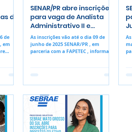
SENAR/PR abre inscrições
S
gas de
para vaga de Analista
p
Administrativo II e
J
Técnico Administrativo III
A
16 de
As inscrições vão até o dia 09 de
As
, em
junho de 2025 SENAR/PR , em
maio 
bre
parceria com a FAPETEC , informa
pa
eletivo
que estão abertas as inscrições para
in
o...