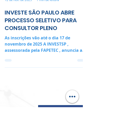
12 de nov. de 2025
1 min de leitura
INVESTE SÃO PAULO ABRE
PROCESSO SELETIVO PARA
CONSULTOR PLENO
As inscrições vão até o dia 17 de
novembro de 2025 A INVESTSP ,
assessorada pela FAPETEC , anuncia a
abertura das inscrições para Processo
Seletivo destinado à seleção de
Consultor Pleno, com salário de R$
19.496,00, além de benefícios como
plano de saúde, vale-refeição e seguro
de vida. A vaga disponível requer
graduação em Direito, inscrição ativa
na OAB, pós-graduação completa na