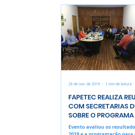
26 de nov. de 2019
1 min de leitura
FAPETEC REALIZA RE
COM SECRETARIAS D
SOBRE O PROGRAMA
Evento avaliou os resultado
2019 e a programação para