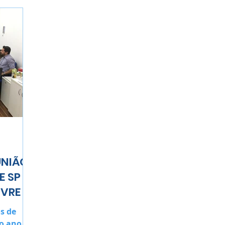
UNIÃO
E SP
 VRE
s de
 o ano