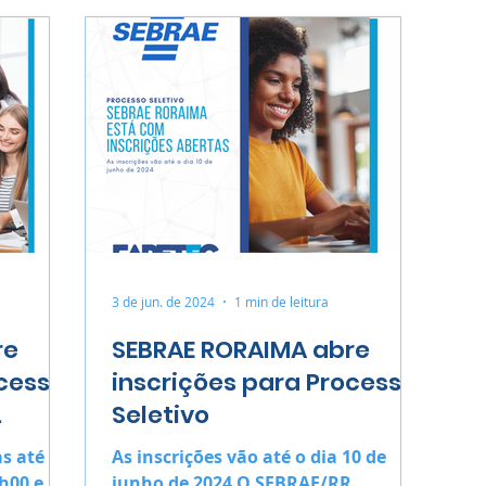
3 de jun. de 2024
1 min de leitura
re
SEBRAE RORAIMA abre
ocesso
inscrições para Processo
Seletivo
s até o
As inscrições vão até o dia 10 de
8h00 e
junho de 2024 O SEBRAE/RR,