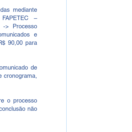
das mediante 
preenchimento completo do cadastro eletrônico no site da FAPETEC – 
 -> Processo 
municados e 
$ 90,00 para 
omunicado de 
e cronograma, 
e o processo 
conclusão não 