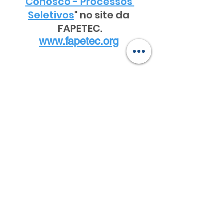
Conosco - Processos 
Seletivos
" no site da 
FAPETEC.
www.fapetec.org
FAPETEC
CLT
Processo Seletivo
SEBRAE
SEBRAE MS
Ver tudo
Posts recentes