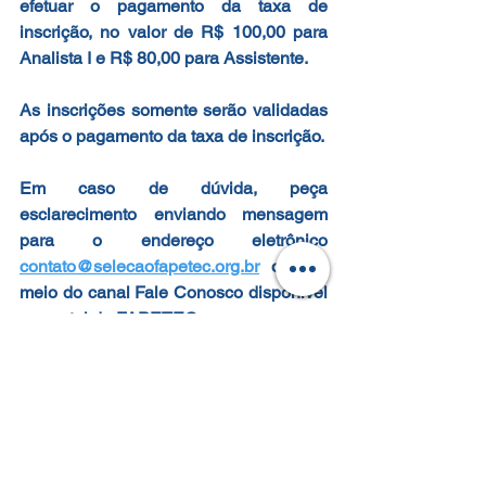
efetuar o pagamento da taxa de 
inscrição, no valor de R$ 100,00 para 
Analista I e R$ 80,00 para Assistente.
As inscrições somente serão validadas 
após o pagamento da taxa de inscrição.
Em caso de dúvida, peça 
esclarecimento enviando mensagem 
para o endereço eletrônico 
contato@selecaofapetec.org.br
 ou por 
meio do canal Fale Conosco disponível 
no portal da FAPETEC.
FAPETEC
INSCRIÇÕES ABERTAS
OPORTUNIDADE
ASSISTENTE
ENSINO MÉDIO COMPLETO
GRADUAÇÃO COMPLETA
ANALISTA I
SEBRAE/TO