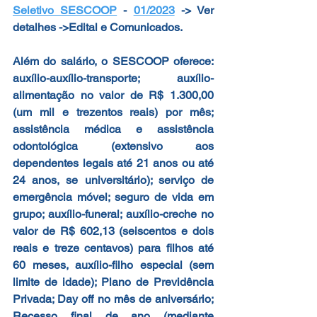
Seletivo SESCOOP
 - 
01/2023
 -> Ver 
detalhes ->Edital e Comunicados.
Além do salário, o SESCOOP oferece: 
auxílio-auxílio-transporte; auxílio- 
alimentação no valor de R$ 1.300,00 
(um mil e trezentos reais) por mês; 
assistência médica e assistência 
odontológica (extensivo aos 
dependentes legais até 21 anos ou até 
24 anos, se universitário); serviço de 
emergência móvel; seguro de vida em 
grupo; auxílio-funeral; auxílio-creche no 
valor de R$ 602,13 (seiscentos e dois 
reais e treze centavos) para filhos até 
60 meses, auxílio-filho especial (sem 
limite de idade); Plano de Previdência 
Privada; Day off no mês de aniversário; 
Recesso final de ano (mediante 