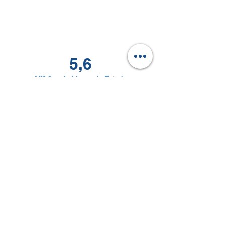
5,6
Milhões de Idosos do Estado
Site Oficial
Auditoria e Transparência