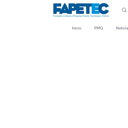
Inicio
PMQ
Notíci