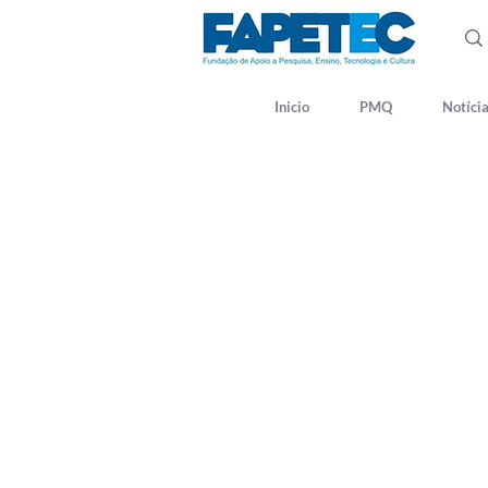
Inicio
PMQ
Notíci