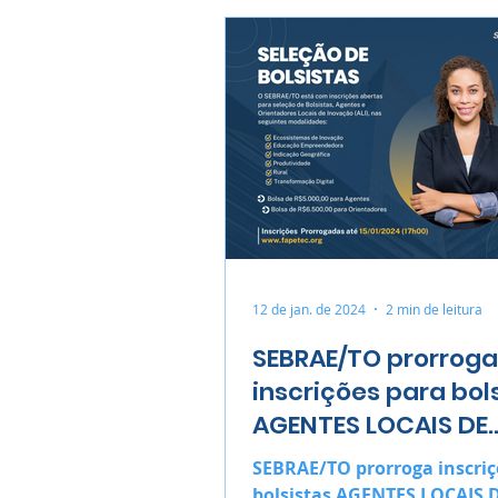
12 de jan. de 2024
2 min de leitura
SEBRAE/TO prorroga
inscrições para bol
AGENTES LOCAIS DE
INOVAÇÃO (ALI) e
SEBRAE/TO prorroga inscriç
ORIENTADORES
bolsistas AGENTES LOCAIS 