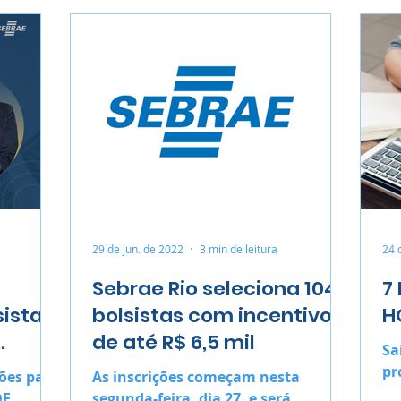
29 de jun. de 2022
3 min de leitura
24 
Sebrae Rio seleciona 104
7
sistas
bolsistas com incentivos
H
de até R$ 6,5 mil
Sa
pr
ões para
As inscrições começam nesta
DE
segunda-feira, dia 27, e será