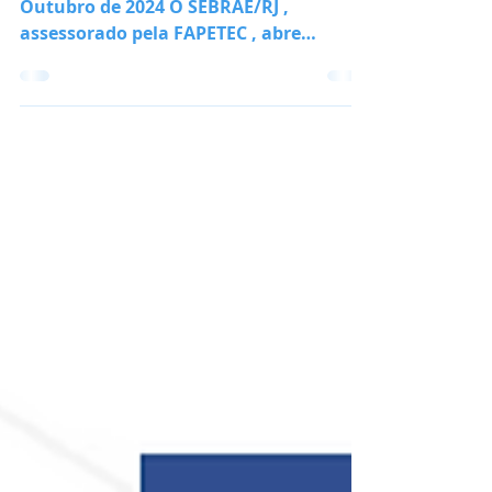
ORIENTADORES
As inscrições vão até o dia 02 de
Outubro de 2024 O SEBRAE/RJ ,
assessorado pela FAPETEC , abre
inscrições para seleção de Bolsistas...