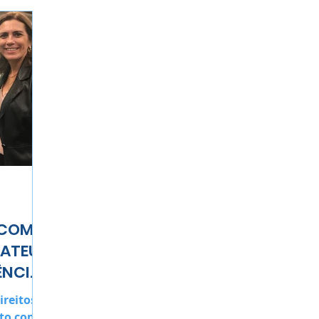
 COM
BATEU
ÊNCIA
ireitos
to com a