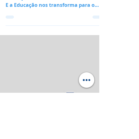
da Educomunicação
Comunicar-se é, parte da nossa
formação identitária, como indivíduos.
E a Educação nos transforma para o
mundo social.