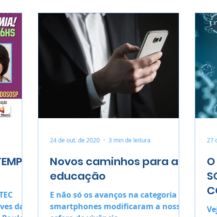
24 de out. de 2020
3 min de leitura
27 
TEMPO
Novos caminhos para a
O
educação
S
C
ETEC
E não só os avanços na categoria
ives da
smartphones modificaram a nossa
Ve