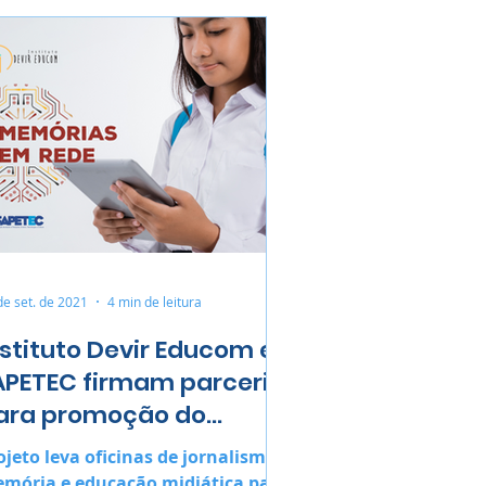
de set. de 2021
4 min de leitura
nstituto Devir Educom e
APETEC firmam parceria
ara promoção do
Memórias em Rede”
ojeto leva oficinas de jornalismo,
mória e educação midiática para