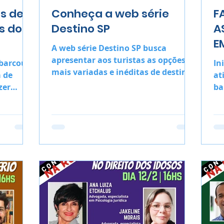
as de
Conheça a web série
F
s do
Destino SP
A
E
A web série Destino SP busca
C
apresentar aos turistas as opções
mbarcou
In
S
mais variadas e inéditas de destinos
a de
at
e roteiros paulistas
zer
ba
ara
in