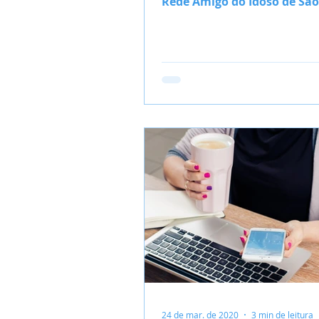
Rede Amigo do Idoso de São
que vai ao ar todas as segu
sext
24 de mar. de 2020
3 min de leitura