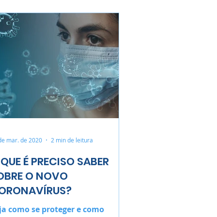
de mar. de 2020
2 min de leitura
 QUE É PRECISO SABER
OBRE O NOVO
ORONAVÍRUS?
ja como se proteger e como