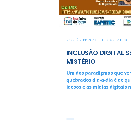
23 de fev. de 2021
1 min de leitura
INCLUSÃO DIGITAL S
MISTÉRIO
Um dos paradigmas que ve
quebrados dia-a-dia é de qu
idosos e as mídias digitais 
entendem.