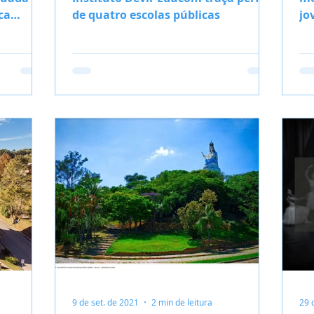
ca
de quatro escolas públicas
jo
 Taboão
9 de set. de 2021
2 min de leitura
29 