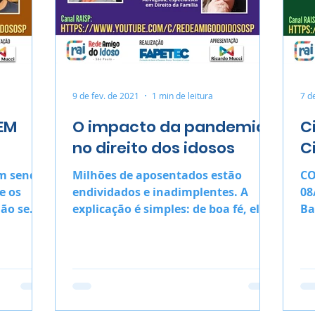
9 de fev. de 2021
1 min de leitura
7 d
EM
O impacto da pandemia
C
no direito dos idosos
C
m sendo
Milhões de aposentados estão
CO
e os
endividados e inadimplentes. A
08/02/
não se
explicação é simples: de boa fé, eles
Ba
se tornam alvo preferencial de
An
armadilhas
de