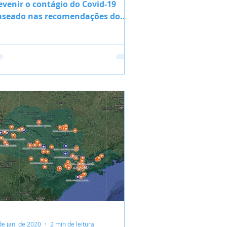
evenir o contágio do Covid-19
aseado nas recomendações do
nistério da Saúde)
de jan. de 2020
2 min de leitura