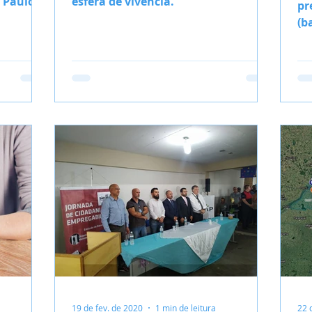
 Paulo,
esfera de vivência.
pr
ndas e
(b
Mi
19 de fev. de 2020
1 min de leitura
22 