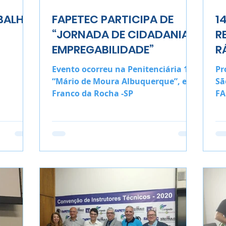
ABALHO
FAPETEC PARTICIPA DE
1
“JORNADA DE CIDADANIA E
R
EMPREGABILIDADE”
R
Evento ocorreu na Penitenciária 1 –
Pr
“Mário de Moura Albuquerque”, em
Sã
Franco da Rocha -SP
FA
si