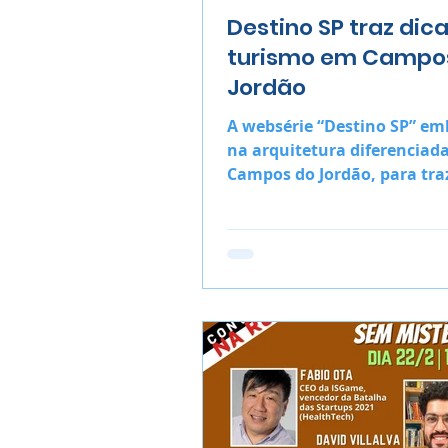
Destino SP traz dic
turismo em Campo
Jordão
A websérie “Destino SP” e
na arquitetura diferenciad
Campos do Jordão, para tra
algumas dicas de turismo p
quem visita a ci