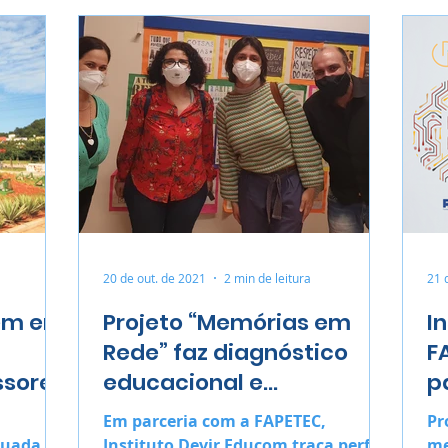
20 de out. de 2021
2 min de leitura
21 
nem em
Projeto “Memórias em
I
Rede” faz diagnóstico
F
ssores
educacional e
p
sociocultural em Santos
“
Em parceria com a FAPETEC,
Pr
nuada
Instituto Devir Educom traça perfil
me