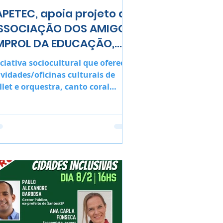
APETEC, apoia projeto da
SSOCIAÇÃO DOS AMIGOS
MPROL DA EDUCAÇÃO,
ULTURA E ARTE DE PORTO
iciativa sociocultural que oferece
EGURO
ividades/oficinas culturais de
llet e orquestra, canto coral
fanto juvenil